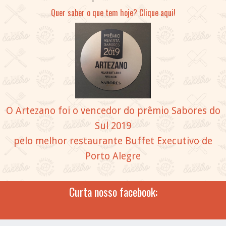
Quer saber o que tem hoje? Clique aqui!
O Artezano foi o vencedor do prêmio Sabores do
Sul 2019
pelo melhor restaurante Buffet Executivo de
Porto Alegre
Curta nosso facebook: